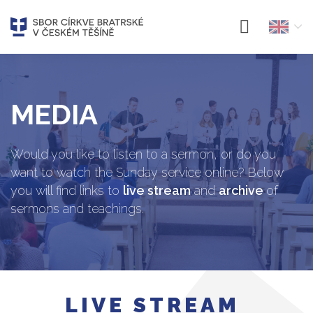
MEDIA
Would you like to listen to a sermon, or do you
want to watch the Sunday service online? Below
you will find links to
live stream
and
archive
of
sermons and teachings.
LIVE STREAM