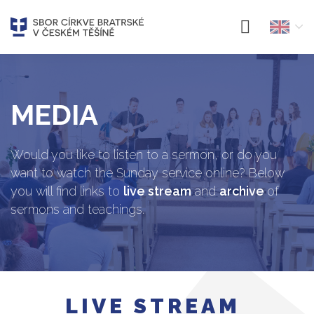
MEDIA
Would you like to listen to a sermon, or do you
want to watch the Sunday service online? Below
you will find links to
live stream
and
archive
of
sermons and teachings.
LIVE STREAM