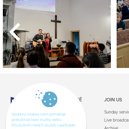
JOIN US
Sunday servi
Soubory cookies nám pomáhají
GDPR
poskytovat lepší služby webu.
Live broadca
Používáním našich služeb vyjadřujete
Archive