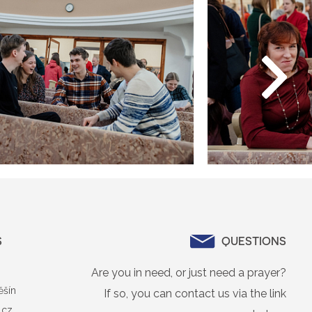
S
QUESTIONS
Are you in need, or just need a prayer?
ěšín
If so, you can contact us via the link
.cz