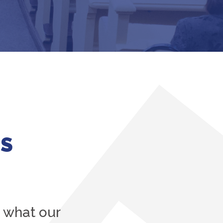
ES
s what our