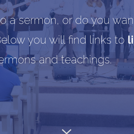
 to a sermon, or do you wan
low you will find links to
l
sermons and teachings.