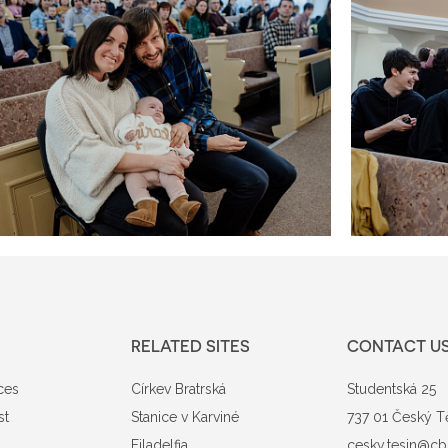
RELATED SITES
CONTACT U
ces
Církev Bratrská
Studentská 25
st
Stanice v Karviné
737 01 Český T
Filadelfia
cesky.tesin@cb