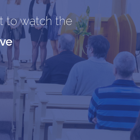
t to watch the
ive