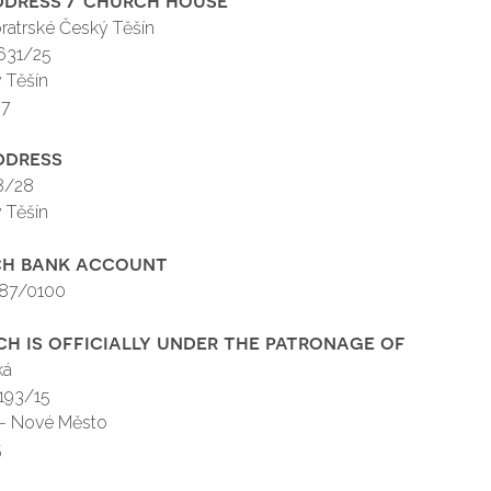
bratrské Český Těšín
631/25
 Těšín
87
ddress
8/28
 Těšín
ch bank account
87/0100
ch is officially under the patronage of
ká
193/15
 - Nové Město
5