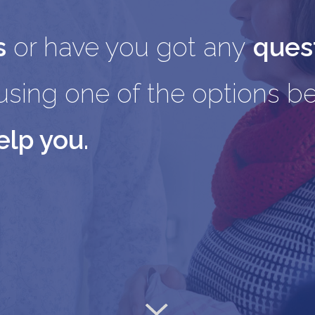
s
or have you got any
ques
sing one of the options be
elp you.