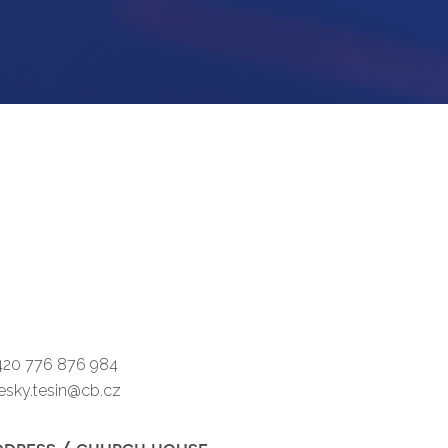
0 776 876 984
ky.tesin@cb.cz
ddress / church house