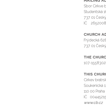
Sbor Církve 
Studentská 1
737 01 Český
IČ 265200
church a
Frýdecká 62
737 01 Český
the chur
107-1558302
this chur
Církev bratrs
Soukenická 1
110 00 Praha
IČ 0044521
www.cb.cz