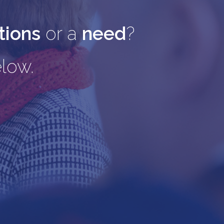
tions
or a
need
?
low.